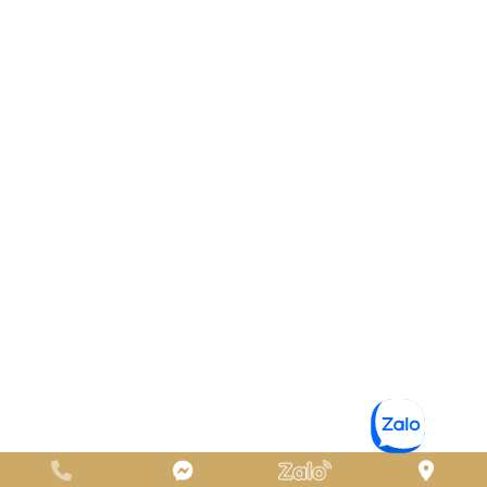
CHI NHÁNH SẢN XUẤT ÁO QUAN PHƯỚC THIỆN THỌ
QUẬN 12
Địa chỉ:
6/66 Đ. Đông Hưng Thuận 12 , P. ĐHT, Quận 12, TP.
HCM