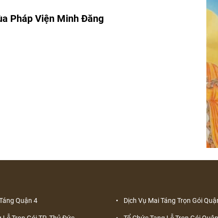
hùa Pháp Viện Minh Đăng
 Táng Quận 4
Dịch Vụ Mai Táng Trọn Gói Quậ
 Lễ Trọn Gói TP. Thủ Đức
Tổ Chức Tang Lễ Trọn Gói Quận