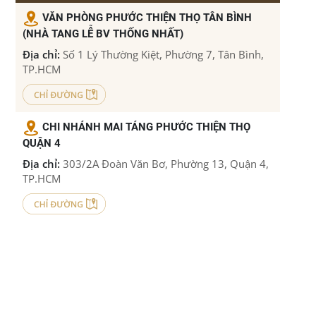
VĂN PHÒNG PHƯỚC THIỆN THỌ TÂN BÌNH
Dịch vụ hỏa táng và an táng tiêu chuẩn tại nhà tang lễ
(NHÀ TANG LỄ BV THỐNG NHẤT)
quận 7 - Phước Thiện Thọ
Địa chỉ:
Số 1 Lý Thường Kiệt, Phường 7, Tân Bình,
TP.HCM
Phước Thiện Thọ - Nhà tang lễ quận Gò Vấp chuyên
nghiệp và tận tâm
CHI NHÁNH MAI TÁNG PHƯỚC THIỆN THỌ
Tổ chức dịch vụ tại tư gia - Phước Thiện Thọ nhận tổ chức
QUẬN 4
tang lễ trọn gói
Địa chỉ:
303/2A Đoàn Văn Bơ, Phường 13, Quận 4,
TP.HCM
Nhà tang lễ Q2 - Vãng sanh đường chùa Pháp Viện Minh
Đăng Quang - Tổ chức lễ tang trang trọng và chu đáo
CÔNG TY PHƯỚC THIỆN THỌ QUẬN 4
Phước Thiện Thọ - Nhà tang lễ quận 3 - Vãng Sanh Đường
Địa chỉ:
Số 42A Đ. Tôn Thất Thuyết, Phường 4,
Chùa Vĩnh Nghiêm cung cấp dịch vụ tổ chức lễ tang theo
Quận 4, TP.HCM
Phật giáo