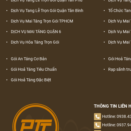
THIÊN ĐÀNG LÀ GÌ?
Dịch Vụ Tang Lễ Trọn Gói Quận Tân Bình
Tổ Chức Tan
ĐÂY LÀ TOÀN BỘ HÀNH TRÌNH ĐI ĐẾN CÕI ÂM GIAN SAU
Dịch Vụ Mai Táng Trọn Gói TPHCM
Dịch Vụ Mai
KHI NGƯỜI TA CHẾT ĐI, QUA 7 ẢI VÀO 6 NẺO LUÂN HỒI
DỊCH VỤ MAI TÁNG QUẬN 6
Dịch Vụ Mai
NHÀ TANG LỄ BỆNH VIỆN THỐNG NHẤT
Dịch Vụ Hỏa Táng Trọn Gói
Dịch Vụ Mai 
Nhà tang lễ thành phố 25 Lê Quý Đôn sẽ dừng hoạt động
Gói An Táng Cơ Bản
Gói Hoả Tán
từ 29-12-2020
Gói Hoả Táng Tiêu Chuẩn
Rạp sãnh tr
Nhà tang lễ TP.HCM mới quy mô ra sao, những ai được sử
Gói Hoả Táng Đặc Biệt
dụng dịch vụ tại đây?
Nhà tang lễ Quận 7 (Nhà Bè)
TẢN MẠN VỀ ĐỊA NGỤC, THIÊN ĐÀNG
THÔNG TIN LIÊN 
Hotline: 0938.4
SAU KHI NGƯỜI TA CHẾT, Ý THỨC SẼ ĐI VỀ ĐÂU?
Hotline: 0937.9
Quá khứ tang thương ít người biết về ngày Valentine