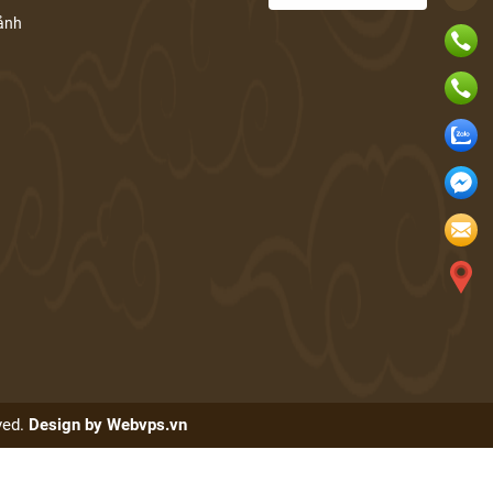
cảnh
rved.
Design by
Webvps.vn