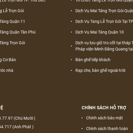
g Lễ Trọn Gói
Dịch Vụ Mai Táng Trọn Gói Quậ
 Táng Quận 11
Dịch Vụ Tang Lễ Trọn Gói Tại 
 Táng Quận Tân Phú
Dịch Vụ Mai Táng Quận 10
Táng Trọn Gói
Dịch vụ lưu giữ tro cốt tại thá
Pháp viện Minh Đăng Quang tạ
g Cơ Bản
Bàn ghế tiếp khách
ước nhà
Rạp che, bàn ghế ngoài trời
HỆ
CHÍNH SÁCH HỖ TRỢ
Chính sách bảo mật
3.77.97 (Chú Mười )
44.717 (Anh Phát )
Chính sách thanh toán