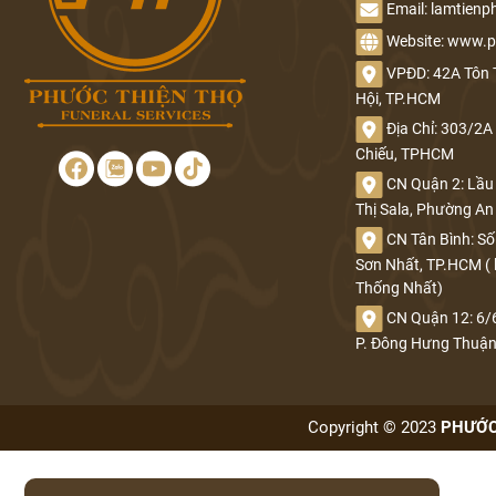
Email: lamtien
NHÀ TANG LỄ CHÙA VĨNH NGHIÊM
Website: www.p
VPĐD: 42A Tôn 
DỊCH VỤ TRUNG TÂM HOẢ TÁNG BÌNH HƯNG HOÀ
Hội, TP.HCM
DỊCH VỤ MAI TÁNG TRỌN GÓI CÁC TỈNH THÀNH
Địa Chỉ: 303/2
Chiếu, TPHCM
Nhà tang lễ TPHCM - Phước Thiện Thọ nhận mai táng trọn
CN Quận 2: Lầu 
Thị Sala, Phường A
gói uy tín
CN Tân Bình: Số 
Dịch vụ hỏa táng TPHCM của Phước Thiện Thọ - Đảm bảo
Sơn Nhất, TP.HCM (
Thống Nhất)
an toàn và trang nghiêm
CN Quận 12: 6/
P. Đông Hưng Thuậ
Dịch vụ an táng TPHCM cho người theo đạo – Đảm bảo
đúng nghi lễ
Copyright © 2023
PHƯỚC 
Dịch vụ tang lễ TPHCM trang nghiêm, tận tâm và đúng
yêu cầu - Phước Thiện Thọ