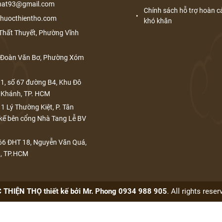
phat93@gmail.com
Chính sách hỗ trợ hoàn 
huocthientho.com
khó khăn
Thất Thuyết, Phường Vĩnh
A Đoàn Văn Bơ, Phường Xóm
1, số 67 đường B4, Khu Đô
n Khánh, TP. HCM
1 Lý Thường Kiệt, P. Tân
 kế bên cổng Nhà Tang Lễ BV
66 ĐHT 18, Nguyễn Văn Quá,
n, TP.HCM
THIỆN THỌ thiết kế bởi Mr. Phong 0934 988 905
. All rights rese