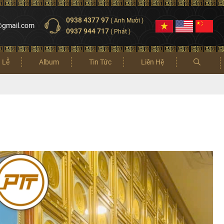
0938 4377 97
( Anh Mười )
@gmail.com
0937 944 717
( Phát )
 Lễ
Album
Tin Tức
Liên Hệ