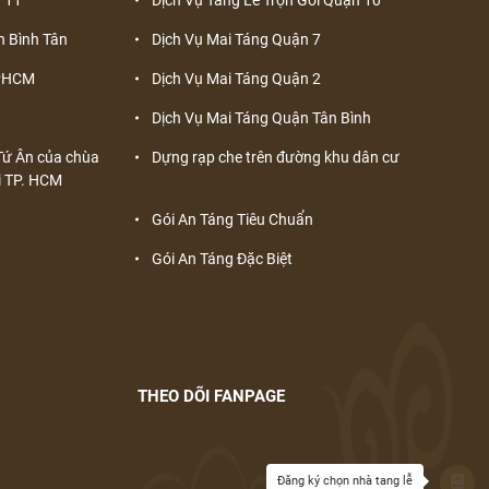
n Bình Tân
Dịch Vụ Mai Táng Quận 7
TPHCM
Dịch Vụ Mai Táng Quận 2
Dịch Vụ Mai Táng Quận Tân Bình
p Tứ Ân của chùa
Dựng rạp che trên đường khu dân cư
i TP. HCM
Gói An Táng Tiêu Chuẩn
Gói An Táng Đặc Biệt
THEO DÕI FANPAGE
Đăng ký chọn nhà tang lễ