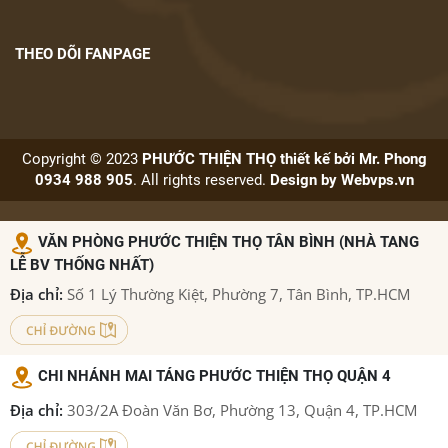
THEO DÕI FANPAGE
Copyright © 2023
PHƯỚC THIỆN THỌ thiết kế bởi Mr. Phong
0934 988 905
. All rights reserved.
Design by
Webvps.vn
VĂN PHÒNG PHƯỚC THIỆN THỌ TÂN BÌNH (NHÀ TANG
LỄ BV THỐNG NHẤT)
Địa chỉ:
Số 1 Lý Thường Kiệt, Phường 7, Tân Bình, TP.HCM
CHI NHÁNH MAI TÁNG PHƯỚC THIỆN THỌ QUẬN 4
Địa chỉ:
303/2A Đoàn Văn Bơ, Phường 13, Quận 4, TP.HCM