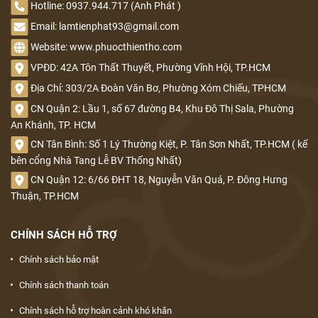
Hotline: 0937.944.717 (Anh Phát )
Email: lamtienphat93@gmail.com
Website: www.phuocthientho.com
VPĐD: 42A Tôn Thất Thuyết, Phường Vĩnh Hội, TP.HCM
Địa Chỉ: 303/2A Đoàn Văn Bơ, Phường Xóm Chiếu, TPHCM
CN Quận 2: Lầu 1, số 67 đường B4, Khu Đô Thị Sala, Phường
An Khánh, TP. HCM
CN Tân Bình: Số 1 Lý Thường Kiệt, P. Tân Sơn Nhất, TP.HCM ( kế
bên cổng Nhà Tang Lễ BV Thống Nhất)
CN Quận 12: 6/66 ĐHT 18, Nguyễn Văn Quá, P. Đông Hưng
Thuận, TP.HCM
CHÍNH SÁCH HỖ TRỢ
Chính sách bảo mật
Chính sách thanh toán
Chính sách hỗ trợ hoàn cảnh khó khăn