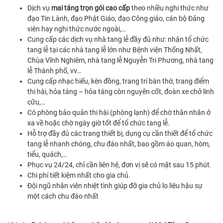
Dịch vụ
mai táng trọn gói cao cấp
theo nhiều nghi thức như
đạo Tin Lành, đạo Phật Giáo, đạo Công giáo, cán bộ Đảng
viên hay nghi thức nước ngoài,…
Cung cấp các dịch vụ nhà tang lễ đầy đủ như: nhận tổ chức
tang lễ tại các nhà tang lễ lớn như Bệnh viện Thống Nhất,
Chùa Vĩnh Nghiêm, nhà tang lễ Nguyễn Tri Phương, nhà tang
lễ Thành phố, vv…
Cung cấp nhạc hiếu, kèn đồng, trang trí bàn thờ, trang điểm
thi hài, hỏa táng – hỏa táng còn nguyên cốt, đoàn xe chở linh
cữu,…
Có phòng bảo quản thi hài (phòng lạnh) để chờ thân nhân ở
xa về hoặc chờ ngày giờ tốt để tổ chức tang lễ.
Hỗ trợ đầy đủ các trang thiết bị, dụng cụ cần thiết để tổ chức
tang lễ nhanh chóng, chu đáo nhất, bao gồm áo quan, hòm,
tiểu, quách,…
Phục vụ 24/24, chỉ cần liên hệ, đơn vị sẽ có mặt sau 15 phút.
Chi phí tiết kiệm nhất cho gia chủ.
Đội ngũ nhân viên nhiệt tình giúp đỡ gia chủ lo liệu hậu sự
một cách chu đáo nhất