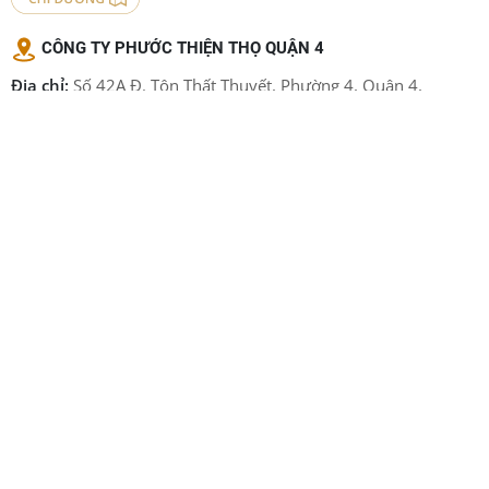
CÔNG TY PHƯỚC THIỆN THỌ QUẬN 4
Địa chỉ:
Số 42A Đ. Tôn Thất Thuyết, Phường 4, Quận 4,
TP.HCM
CHI NHÁNH SẢN XUẤT ÁO QUAN PHƯỚC THIỆN THỌ
QUẬN 12
Địa chỉ:
6/66 Đ. Đông Hưng Thuận 12 , P. ĐHT, Quận 12, TP.
HCM