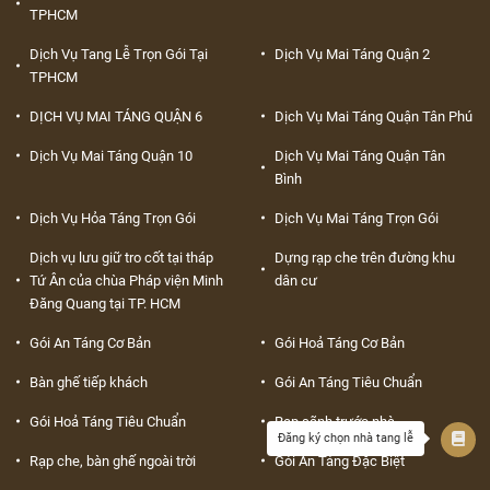
TPHCM
Dịch Vụ Tang Lễ Trọn Gói Tại
Dịch Vụ Mai Táng Quận 2
TPHCM
DỊCH VỤ MAI TÁNG QUẬN 6
Dịch Vụ Mai Táng Quận Tân Phú
Dịch Vụ Mai Táng Quận 10
Dịch Vụ Mai Táng Quận Tân
Bình
Dịch Vụ Hỏa Táng Trọn Gói
Dịch Vụ Mai Táng Trọn Gói
Dịch vụ lưu giữ tro cốt tại tháp
Dựng rạp che trên đường khu
Tứ Ân của chùa Pháp viện Minh
dân cư
Đăng Quang tại TP. HCM
Gói An Táng Cơ Bản
Gói Hoả Táng Cơ Bản
Bàn ghế tiếp khách
Gói An Táng Tiêu Chuẩn
Gói Hoả Táng Tiêu Chuẩn
Rạp sãnh trước nhà
Đăng ký chọn nhà tang lễ
Rạp che, bàn ghế ngoài trời
Gói An Táng Đặc Biệt