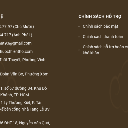
HỆ
CHÍNH SÁCH HỖ TRỢ
Chính sách bảo mật
3.77.97 (Chú Mười )
44.717 (Anh Phát )
Chính sách thanh toán
phat93@gmail.com
Chính sách hỗ trợ hoàn 
huocthientho.com
khó khăn
Thất Thuyết, Phường Vĩnh
A Đoàn Văn Bơ, Phường Xóm
1, số 67 đường B4, Khu Đô
n Khánh, TP. HCM
1 Lý Thường Kiệt, P. Tân
 kế bên cổng Nhà Tang Lễ BV
66 ĐHT 18, Nguyễn Văn Quá,