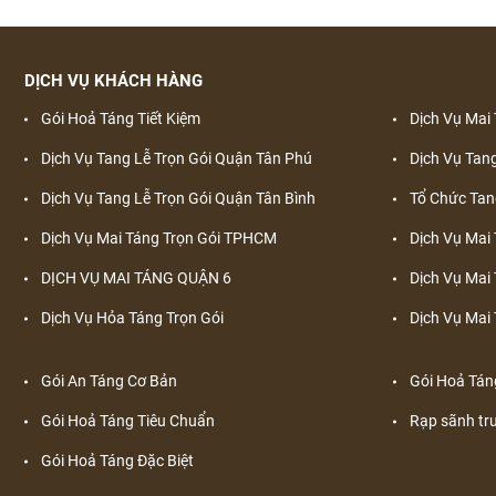
Dịch vụ lưu trữ tro cốt
Nhà Tang Lễ Quốc Gia Phía Nam
SAU KHI NGƯỜI TA CHẾT, LÊN THIÊN ĐƯỜNG HAY XUỐNG
NHÀ TANG LỄ NGUYỄN TRI PHƯƠNG QUẬN 5
ĐỊA NGỤC LÀ Ở NỘI TÂM
DỊCH VỤ KHÁCH HÀNG
Nhà tang lễ Quận 7
CUNG CẤP DỊCH VỤ MAI TÁNG CAO CẤP TẠI TPHCM
Gói Hoả Táng Tiết Kiệm
Dịch Vụ Mai
Nhà tang lễ quốc gia phía nam (Bộ quốc phòng)
NHỮNG ĐIỀU CẦN LƯU Ý KHI ĐI VIẾNG ĐÁM TANG
Dịch Vụ Tang Lễ Trọn Gói Quận Tân Phú
Dịch Vụ Tang
Vãng sanh đường chùa Vĩnh Nghiêm
TRANG PHỤC ĐÁM TANG NÊN MẶC NHỮNG GÌ ?
Dịch Vụ Tang Lễ Trọn Gói Quận Tân Bình
Tổ Chức Tan
Nhà Tang Lễ Chùa Xá Lợi
NHỮNG VIỆC PHẢI LÀM TRONG LÚC NGƯỜI BỆNH HẤP
Dịch Vụ Mai Táng Trọn Gói TPHCM
Dịch Vụ Mai
Nhà Tang Lễ Nguyễn Tri Phương
HỐI
DỊCH VỤ MAI TÁNG QUẬN 6
Dịch Vụ Mai
Dịch Vụ Hỏa Táng Trọn Gói
Dịch Vụ Mai 
Vãng sanh đường Pháp Viện Minh Đăng Quang
TOP 3 THI HÀI ĐƯỢC BẢO QUẢN TỐT NHẤT LỊCH SỬ
Nhà tang lễ quận Gò Vấp
CÂU CHUYỆN TUẦN 19 – THIÊN ĐÀNG VÀ ĐỊA NGỤC
Gói An Táng Cơ Bản
Gói Hoả Tán
THIÊN ĐƯỜNG VÀ ĐỊA NGỤC THỰC SỰ KHÁC NHAU RA
Gói Hoả Táng Tiêu Chuẩn
Rạp sãnh tr
SAO?
Gói Hoả Táng Đặc Biệt