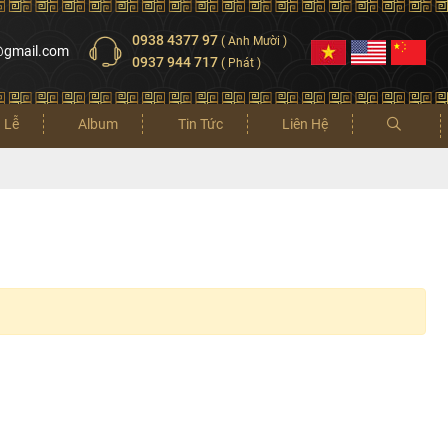
0938 4377 97
( Anh Mười )
@gmail.com
0937 944 717
( Phát )
 Lễ
Album
Tin Tức
Liên Hệ