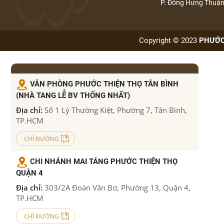
P. Đông Hưng Thuậ
NHÀ TANG LỄ CHÙA VĨNH NGHIÊM
DỊCH VỤ TRUNG TÂM HOẢ TÁNG BÌNH HƯNG HOÀ
Copyright © 2023
PHƯỚC 
DỊCH VỤ MAI TÁNG TRỌN GÓI CÁC TỈNH THÀNH
Nhà tang lễ TPHCM - Phước Thiện Thọ nhận mai táng trọn
VĂN PHÒNG PHƯỚC THIỆN THỌ TÂN BÌNH
(NHÀ TANG LỄ BV THỐNG NHẤT)
gói uy tín
Địa chỉ:
Số 1 Lý Thường Kiệt, Phường 7, Tân Bình,
Dịch vụ hỏa táng TPHCM của Phước Thiện Thọ - Đảm bảo
TP.HCM
an toàn và trang nghiêm
Dịch vụ an táng TPHCM cho người theo đạo – Đảm bảo
CHI NHÁNH MAI TÁNG PHƯỚC THIỆN THỌ
QUẬN 4
đúng nghi lễ
Địa chỉ:
303/2A Đoàn Văn Bơ, Phường 13, Quận 4,
Dịch vụ tang lễ TPHCM trang nghiêm, tận tâm và đúng
TP.HCM
yêu cầu - Phước Thiện Thọ