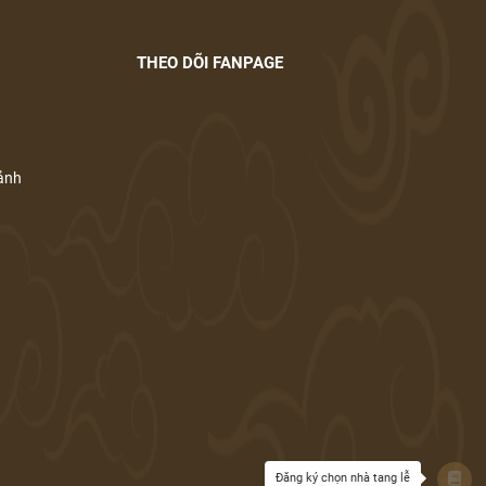
THEO DÕI FANPAGE
cảnh
Đăng ký chọn nhà tang lễ