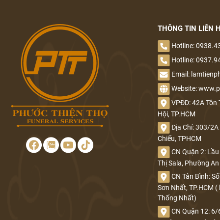
THIÊN ĐÀNG LÀ GÌ?
ĐÂY LÀ TOÀN BỘ HÀNH TRÌNH ĐI ĐẾN CÕI ÂM GIAN SAU
THÔNG TIN LIÊN 
KHI NGƯỜI TA CHẾT ĐI, QUA 7 ẢI VÀO 6 NẺO LUÂN HỒI
Hotline: 0938.4
NHÀ TANG LỄ BỆNH VIỆN THỐNG NHẤT
Hotline: 0937.9
Email: lamtien
Nhà tang lễ thành phố 25 Lê Quý Đôn sẽ dừng hoạt động
Website: www.p
từ 29-12-2020
VPĐD: 42A Tôn 
Hội, TP.HCM
Nhà tang lễ TP.HCM mới quy mô ra sao, những ai được sử
Địa Chỉ: 303/2
dụng dịch vụ tại đây?
Chiếu, TPHCM
CN Quận 2: Lầu 
Nhà tang lễ Quận 7 (Nhà Bè)
Thị Sala, Phường A
CN Tân Bình: Số 
TẢN MẠN VỀ ĐỊA NGỤC, THIÊN ĐÀNG
Sơn Nhất, TP.HCM (
SAU KHI NGƯỜI TA CHẾT, Ý THỨC SẼ ĐI VỀ ĐÂU?
Thống Nhất)
CN Quận 12: 6/
Quá khứ tang thương ít người biết về ngày Valentine