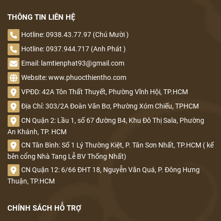
THÔNG TIN LIÊN HỆ
Hotline: 0938.43.77.97 (Chú Mười )
Hotline: 0937.944.717 (Anh Phát )
Email: lamtienphat93@gmail.com
Website: www.phuocthientho.com
VPĐD: 42A Tôn Thất Thuyết, Phường Vĩnh Hội, TP.HCM
Địa Chỉ: 303/2A Đoàn Văn Bơ, Phường Xóm Chiếu, TPHCM
CN Quận 2: Lầu 1, số 67 đường B4, Khu Đô Thị Sala, Phường
An Khánh, TP. HCM
CN Tân Bình: Số 1 Lý Thường Kiệt, P. Tân Sơn Nhất, TP.HCM ( kế
bên cổng Nhà Tang Lễ BV Thống Nhất)
CN Quận 12: 6/66 ĐHT 18, Nguyễn Văn Quá, P. Đông Hưng
Thuận, TP.HCM
CHÍNH SÁCH HỖ TRỢ