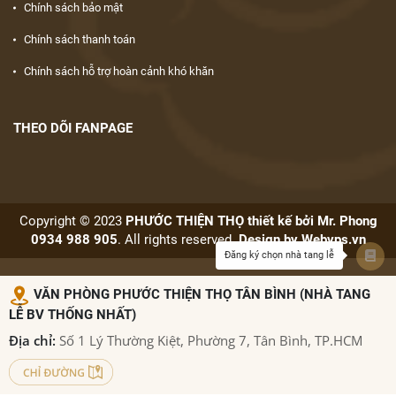
Chính sách bảo mật
Chính sách thanh toán
Chính sách hỗ trợ hoàn cảnh khó khăn
THEO DÕI FANPAGE
Copyright © 2023
PHƯỚC THIỆN THỌ thiết kế bởi Mr. Phong
0934 988 905
. All rights reserved.
Design by
Webvps.vn
Đăng ký chọn nhà tang lễ
VĂN PHÒNG PHƯỚC THIỆN THỌ TÂN BÌNH (NHÀ TANG
LỄ BV THỐNG NHẤT)
Địa chỉ:
Số 1 Lý Thường Kiệt, Phường 7, Tân Bình, TP.HCM