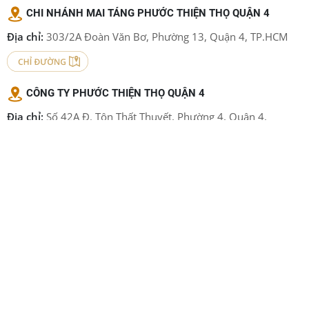
CHI NHÁNH MAI TÁNG PHƯỚC THIỆN THỌ QUẬN 4
Địa chỉ:
303/2A Đoàn Văn Bơ, Phường 13, Quận 4, TP.HCM
CÔNG TY PHƯỚC THIỆN THỌ QUẬN 4
Địa chỉ:
Số 42A Đ. Tôn Thất Thuyết, Phường 4, Quận 4,
TP.HCM
CHI NHÁNH SẢN XUẤT ÁO QUAN PHƯỚC THIỆN THỌ
QUẬN 12
Địa chỉ:
6/66 Đ. Đông Hưng Thuận 12 , P. ĐHT, Quận 12, TP.
HCM