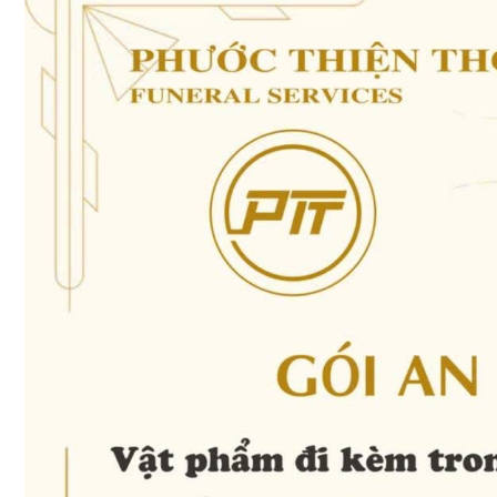
NHÀ TANG LỄ CHÙA VĨNH NGHIÊM
DỊCH VỤ TRUNG TÂM HOẢ TÁNG BÌNH HƯNG HOÀ
DỊCH VỤ MAI TÁNG TRỌN GÓI CÁC TỈNH THÀNH
Nhà tang lễ TPHCM - Phước Thiện Thọ nhận mai táng trọn
gói uy tín
Dịch vụ hỏa táng TPHCM của Phước Thiện Thọ - Đảm bảo
an toàn và trang nghiêm
Dịch vụ an táng TPHCM cho người theo đạo – Đảm bảo
đúng nghi lễ
Dịch vụ tang lễ TPHCM trang nghiêm, tận tâm và đúng
yêu cầu - Phước Thiện Thọ