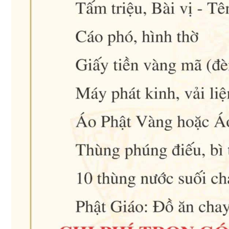
Dịch vụ hỏa táng và an táng tiêu chuẩn tại nhà tang lễ
quận 7 - Phước Thiện Thọ
Phước Thiện Thọ - Nhà tang lễ quận Gò Vấp chuyên
nghiệp và tận tâm
Tổ chức dịch vụ tại tư gia - Phước Thiện Thọ nhận tổ chức
tang lễ trọn gói
Nhà tang lễ Q2 - Vãng sanh đường chùa Pháp Viện Minh
Đăng Quang - Tổ chức lễ tang trang trọng và chu đáo
Phước Thiện Thọ - Nhà tang lễ quận 3 - Vãng Sanh Đường
Chùa Vĩnh Nghiêm cung cấp dịch vụ tổ chức lễ tang theo
Phật giáo