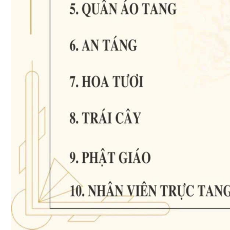
Luôn an tâm với dịch vụ hỏa táng phục vụ tại tư gia quận
5 - Phước Thiện Thọ
Báo chí nói gì về Phước Thiện Thọ
“Sinh, Lão, Bệnh, Tử” là quy luật của cuộc sống
DỊCH VỤ MAI TÁNG & TỔ CHỨC TANG LỄ CHẤT LƯỢNG
TỐT NHẤT – 25 NĂM HÀNH TRÌNH TRAO GỬI AN YÊN