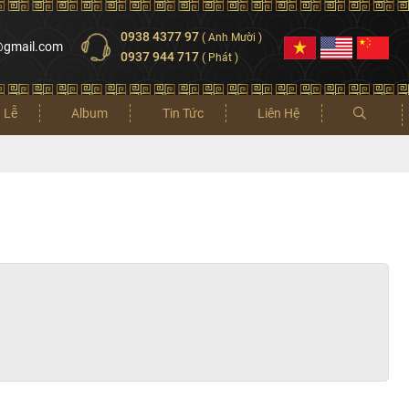
0938 4377 97
( Anh Mười )
@gmail.com
0937 944 717
( Phát )
 Lễ
Album
Tin Tức
Liên Hệ