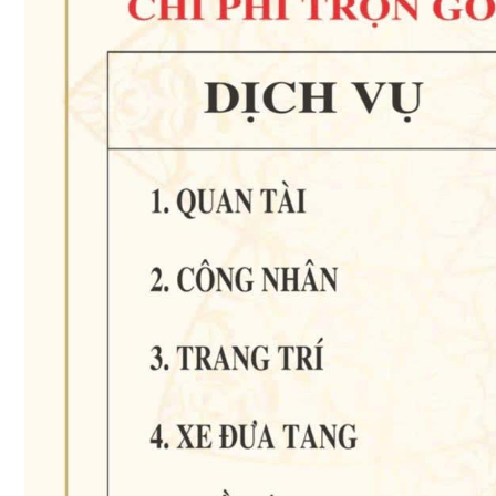
Địa chỉ nhà tang lễ Phú Nhuận uy tín cung cấp giải pháp
làm tang lễ trọn gói
Nhà tang lễ Tân Bình - Nhà tang lễ bv Thống Nhất: đồng
hành cùng gia đình trong nỗi đau
Tìm hiểu các gói dịch vụ tang lễ tại nhà tang lễ Bình Tân -
Phước Thiện Thọ
Dịch vụ mai táng trọn gói chu đáo nhất của nhà tang lễ
quận 10 Phước Thiện Thọ
Phước Thiện Thọ - Nhà tang lễ quận Bình Thạnh - Vãng
sanh đường chùa Bồ Đề, vãng sanh đường chùa Pháp
Vân