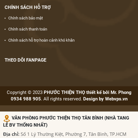
CHÍNH SÁCH HỖ TRỢ
Chính sách bảo mật
Chính sách thanh toán
Chính sách hỗ trợ hoàn cảnh khó khăn
THEO DÕI FANPAGE
Copyright © 2023
PHƯỚC THIỆN THỌ thiết kế bởi Mr. Phong
0934 988 905
. All rights reserved.
Design by
Webvps.vn
VĂN PHÒNG PHƯỚC THIỆN THỌ TÂN BÌNH (NHÀ TANG
LỄ BV THỐNG NHẤT)
Địa chỉ:
Số 1 Lý Thường Kiệt, Phường 7, Tân Bình, TP.HCM