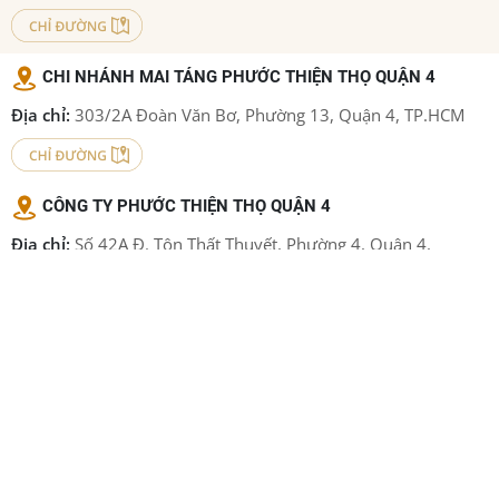
CHI NHÁNH MAI TÁNG PHƯỚC THIỆN THỌ QUẬN 4
Địa chỉ:
303/2A Đoàn Văn Bơ, Phường 13, Quận 4, TP.HCM
CÔNG TY PHƯỚC THIỆN THỌ QUẬN 4
Địa chỉ:
Số 42A Đ. Tôn Thất Thuyết, Phường 4, Quận 4,
TP.HCM
CHI NHÁNH SẢN XUẤT ÁO QUAN PHƯỚC THIỆN THỌ
QUẬN 12
Địa chỉ:
6/66 Đ. Đông Hưng Thuận 12 , P. ĐHT, Quận 12, TP.
HCM