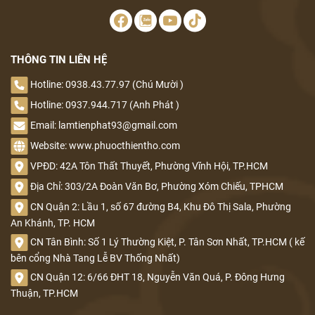
THÔNG TIN LIÊN HỆ
Hotline: 0938.43.77.97 (Chú Mười )
Hotline: 0937.944.717 (Anh Phát )
Email: lamtienphat93@gmail.com
Website: www.phuocthientho.com
VPĐD: 42A Tôn Thất Thuyết, Phường Vĩnh Hội, TP.HCM
Địa Chỉ: 303/2A Đoàn Văn Bơ, Phường Xóm Chiếu, TPHCM
CN Quận 2: Lầu 1, số 67 đường B4, Khu Đô Thị Sala, Phường
An Khánh, TP. HCM
CN Tân Bình: Số 1 Lý Thường Kiệt, P. Tân Sơn Nhất, TP.HCM ( kế
bên cổng Nhà Tang Lễ BV Thống Nhất)
CN Quận 12: 6/66 ĐHT 18, Nguyễn Văn Quá, P. Đông Hưng
Thuận, TP.HCM