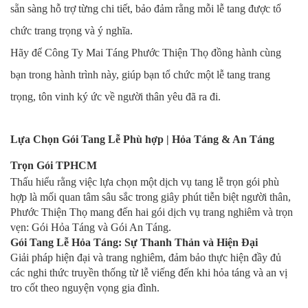
sẵn sàng hỗ trợ từng chi tiết, bảo đảm rằng mỗi lễ tang được tổ
chức trang trọng và ý nghĩa.
Hãy để Công Ty Mai Táng Phước Thiện Thọ đồng hành cùng
bạn trong hành trình này, giúp bạn tổ chức một lễ tang trang
trọng, tôn vinh ký ức về người thân yêu đã ra đi.
Lựa Chọn Gói Tang Lễ Phù hợp | Hỏa Táng & An Táng
Trọn Gói TPHCM
Thấu hiểu rằng việc lựa chọn một dịch vụ tang lễ trọn gói phù
hợp là mối quan tâm sâu sắc trong giây phút tiễn biệt người thân,
Phước Thiện Thọ mang đến hai gói dịch vụ trang nghiêm và trọn
vẹn: Gói Hỏa Táng và Gói An Táng.
Gói Tang Lễ Hỏa Táng: Sự Thanh Thản và Hiện Đại
Giải pháp hiện đại và trang nghiêm, đảm bảo thực hiện đầy đủ
các nghi thức truyền thống từ lễ viếng đến khi hỏa táng và an vị
tro cốt theo nguyện vọng gia đình.