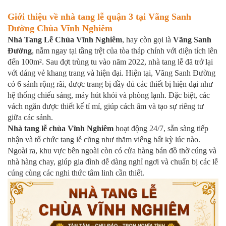
Giới thiệu về nhà tang lễ quận 3 tại Vãng Sanh
Đường Chùa Vĩnh Nghiêm
Nhà Tang Lễ Chùa Vĩnh Nghiêm
, hay còn gọi là
Vãng Sanh
Đường
, nằm ngay tại tầng trệt của tòa tháp chính với diện tích lên
đến 100m². Sau đợt trùng tu vào năm 2022, nhà tang lễ đã trở lại
với dáng vẻ khang trang và hiện đại. Hiện tại, Vãng Sanh Đường
có 6 sảnh rộng rãi, được trang bị đầy đủ các thiết bị hiện đại như
hệ thống chiếu sáng, máy hút khói và phòng lạnh. Đặc biệt, các
vách ngăn được thiết kế tỉ mỉ, giúp cách âm và tạo sự riêng tư
giữa các sảnh.
Nhà tang lễ chùa Vĩnh Nghiêm
hoạt động 24/7, sẵn sàng tiếp
nhận và tổ chức tang lễ cũng như thăm viếng bất kỳ lúc nào.
Ngoài ra, khu vực bên ngoài còn có cửa hàng bán đồ thờ cúng và
nhà hàng chay, giúp gia đình dễ dàng nghỉ ngơi và chuẩn bị các lễ
cúng cùng các nghi thức tâm linh cần thiết.