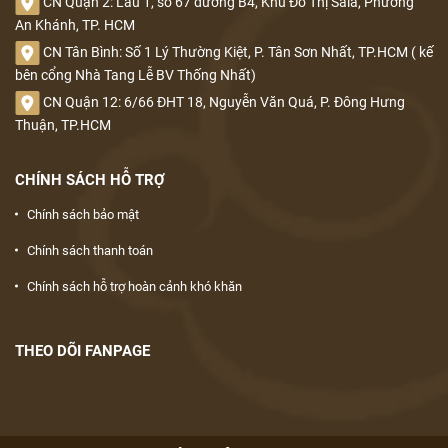
CN Quận 2: Lầu 1, số 67 đường B4, Khu Đô Thị Sala, Phường
An Khánh, TP. HCM
CN Tân Bình: Số 1 Lý Thường Kiệt, P. Tân Sơn Nhất, TP.HCM ( kế
bên cổng Nhà Tang Lễ BV Thống Nhất)
CN Quận 12: 6/66 ĐHT 18, Nguyễn Văn Quá, P. Đông Hưng
Thuận, TP.HCM
CHÍNH SÁCH HỖ TRỢ
Chính sách bảo mật
Chính sách thanh toán
Chính sách hỗ trợ hoàn cảnh khó khăn
THEO DÕI FANPAGE