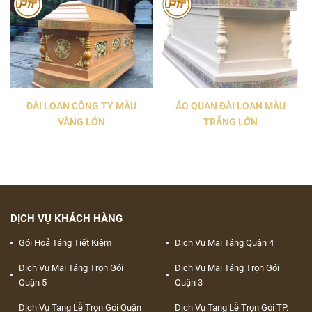
ĐÀI LOAN CÔNG TY MÀU
ÁO QUAN ĐÀI LOAN MÀU
VÀNG LỚN
TRẮNG LỚN
DỊCH VỤ KHÁCH HÀNG
Gói Hoả Táng Tiết Kiệm
Dịch Vụ Mai Táng Quận 4
Dịch Vụ Mai Táng Trọn Gói
Dịch Vụ Mai Táng Trọn Gói
Quận 5
Quận 3
Dịch Vụ Tang Lễ Trọn Gói Quận
Dịch Vụ Tang Lễ Trọn Gói TP.