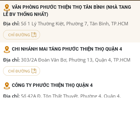
VĂN PHÒNG PHƯỚC THIỆN THỌ TÂN BÌNH (NHÀ TANG
LỄ BV THỐNG NHẤT)
Địa chỉ:
Số 1 Lý Thường Kiệt, Phường 7, Tân Bình, TP.HCM
CHI NHÁNH MAI TÁNG PHƯỚC THIỆN THỌ QUẬN 4
Địa chỉ:
303/2A Đoàn Văn Bơ, Phường 13, Quận 4, TP.HCM
CÔNG TY PHƯỚC THIỆN THỌ QUẬN 4
Địa chỉ:
Số 42A Đ. Tôn Thất Thuyết, Phường 4, Quận 4,
TP.HCM
CHI NHÁNH SẢN XUẤT ÁO QUAN PHƯỚC THIỆN THỌ
QUẬN 12