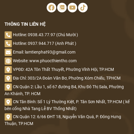
THÔNG TIN LIÊN HỆ
Hotline: 0938.43.77.97 (Chú Mười )
Hotline: 0937.944.717 (Anh Phát )
Email: lamtienphat93@gmail.com
Website: www.phuocthientho.com
VPĐD: 42A Tôn Thất Thuyết, Phường Vĩnh Hội, TP.HCM
Địa Chỉ: 303/2A Đoàn Văn Bơ, Phường Xóm Chiếu, TPHCM
CN Quận 2: Lầu 1, số 67 đường B4, Khu Đô Thị Sala, Phường
An Khánh, TP. HCM
CN Tân Bình: Số 1 Lý Thường Kiệt, P. Tân Sơn Nhất, TP.HCM ( kế
bên cổng Nhà Tang Lễ BV Thống Nhất)
CN Quận 12: 6/66 ĐHT 18, Nguyễn Văn Quá, P. Đông Hưng
Thuận, TP.HCM