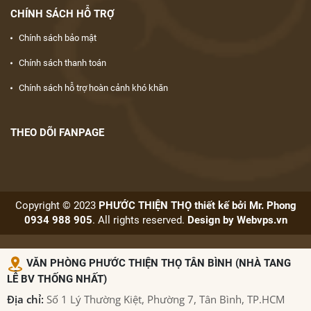
CHÍNH SÁCH HỖ TRỢ
Chính sách bảo mật
Chính sách thanh toán
Chính sách hỗ trợ hoàn cảnh khó khăn
THEO DÕI FANPAGE
Copyright © 2023
PHƯỚC THIỆN THỌ thiết kế bởi Mr. Phong
0934 988 905
. All rights reserved.
Design by
Webvps.vn
VĂN PHÒNG PHƯỚC THIỆN THỌ TÂN BÌNH (NHÀ TANG
LỄ BV THỐNG NHẤT)
Địa chỉ:
Số 1 Lý Thường Kiệt, Phường 7, Tân Bình, TP.HCM