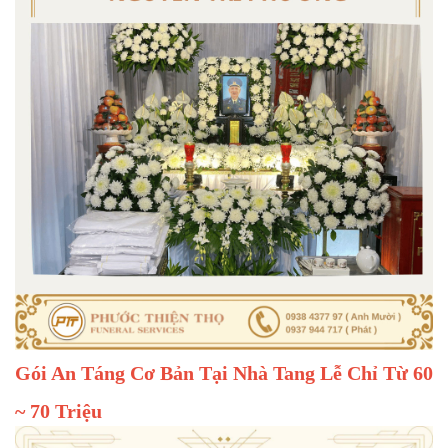
Gói An Táng Cơ Bản Tại Nhà Tang Lễ Chỉ Từ 60
~ 70 Triệu