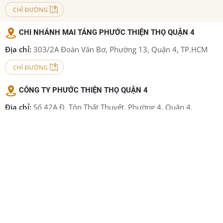
CHI NHÁNH MAI TÁNG PHƯỚC THIỆN THỌ QUẬN 4
Địa chỉ:
303/2A Đoàn Văn Bơ, Phường 13, Quận 4, TP.HCM
CÔNG TY PHƯỚC THIỆN THỌ QUẬN 4
Địa chỉ:
Số 42A Đ. Tôn Thất Thuyết, Phường 4, Quận 4,
TP.HCM
CHI NHÁNH SẢN XUẤT ÁO QUAN PHƯỚC THIỆN THỌ
QUẬN 12
Địa chỉ:
6/66 Đ. Đông Hưng Thuận 12 , P. ĐHT, Quận 12, TP.
HCM